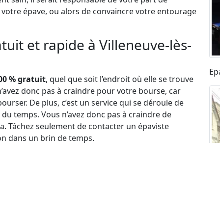
e votre épave, ou alors de convaincre votre entourage
uit et rapide à Villeneuve-lès-
Ep
00 % gratuit
, quel que soit l’endroit où elle se trouve
n’avez donc pas à craindre pour votre bourse, car
urser. De plus, c’est un service qui se déroule de
 du temps. Vous n’avez donc pas à craindre de
ça. Tâchez seulement de contacter un épaviste
ion dans un brin de temps.
 Il en est ainsi parce qu’outre l’aspect écologique de
rtout de la décision des autorités compétentes
n d’une difficulté financière. Dans ces conditions, les
ndre à une difficulté de coût pour laisser ces