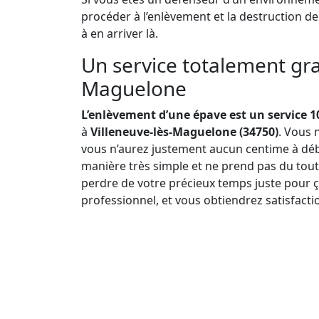
procéder à l’enlèvement et la destruction d
à en arriver là.
Un service totalement grat
Maguelone
L’enlèvement d’une épave est un service 1
à
Villeneuve-lès-Maguelone (34750)
. Vous 
vous n’aurez justement aucun centime à débo
manière très simple et ne prend pas du tout
perdre de votre précieux temps juste pour 
professionnel, et vous obtiendrez satisfact
Pourquoi l’enlèvement d’épave est-il gratuit ?
la chose, ce principe de gratuité découle su
d’éviter que l’opération soit freinée en raiso
uns et les autres ne peuvent donc plus préte
déchets traîner dans la nature.