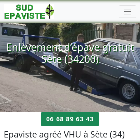
Enlèvement d’épave gratuit
Sète (34200)
06 68 89 63 43
Epaviste agréé VHU à Sète (34)