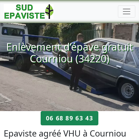
Enlèvement d’épave gratuit
Courniou (34220)
06 68 89 63 43
Epaviste agréé VHU à Courniou