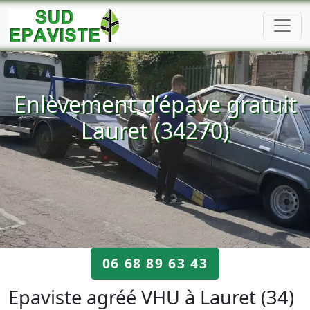
Enlèvement d’épave gratuit
Lauret (34270)
06 68 89 63 43
Epaviste agréé VHU à Lauret (34)