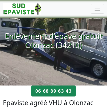
Enlèvement d’épave gratuit
Olonzac (34210)
06 68 89 63 43
Epaviste agréé VHU à Olonzac