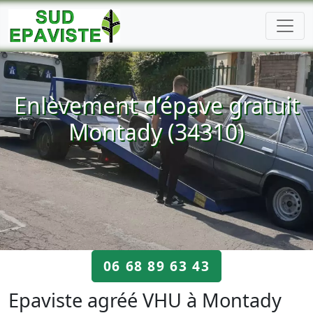
Enlèvement d’épave gratuit
Montady (34310)
06 68 89 63 43
Epaviste agréé VHU à Montady