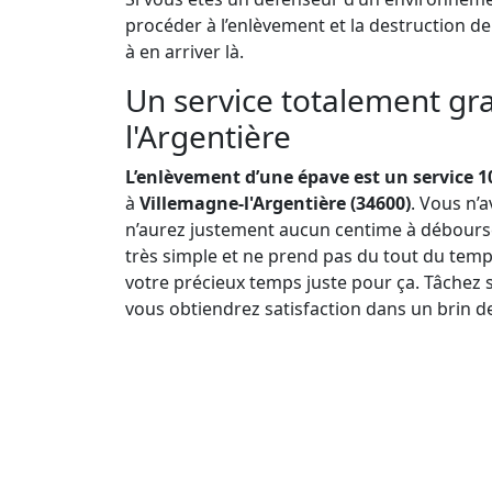
procéder à l’enlèvement et la destruction d
à en arriver là.
Un service totalement gra
l'Argentière
L’enlèvement d’une épave est un service 1
à
Villemagne-l'Argentière (34600)
. Vous n’
n’aurez justement aucun centime à débourser
très simple et ne prend pas du tout du temp
votre précieux temps juste pour ça. Tâchez 
vous obtiendrez satisfaction dans un brin d
Pourquoi l’enlèvement d’épave est-il gratuit ?
la chose, ce principe de gratuité découle su
d’éviter que l’opération soit freinée en raiso
uns et les autres ne peuvent donc plus préte
déchets traîner dans la nature.