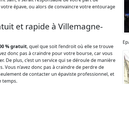
e votre épave, ou alors de convaincre votre entourage
tuit et rapide à Villemagne-
Ep
00 % gratuit
, quel que soit l’endroit où elle se trouve
avez donc pas à craindre pour votre bourse, car vous
. De plus, c’est un service qui se déroule de manière
s. Vous n’avez donc pas à craindre de perdre de
seulement de contacter un épaviste professionnel, et
e temps.
 Il en est ainsi parce qu’outre l’aspect écologique de
rtout de la décision des autorités compétentes
n d’une difficulté financière. Dans ces conditions, les
ndre à une difficulté de coût pour laisser ces