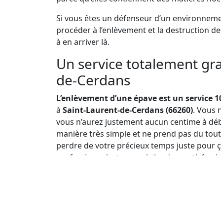
Si vous êtes un défenseur d’un environnement
procéder à l’enlèvement et la destruction d
à en arriver là.
Un service totalement gra
de-Cerdans
L’enlèvement d’une épave est un service 1
à
Saint-Laurent-de-Cerdans (66260)
. Vous 
vous n’aurez justement aucun centime à débo
manière très simple et ne prend pas du tout
perdre de votre précieux temps juste pour 
professionnel, et vous obtiendrez satisfact
Pourquoi l’enlèvement d’épave est-il gratuit ?
la chose, ce principe de gratuité découle su
d’éviter que l’opération soit freinée en raiso
uns et les autres ne peuvent donc plus préte