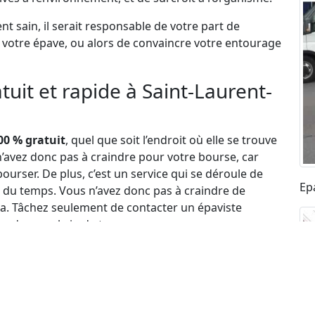
 sain, il serait responsable de votre part de
e votre épave, ou alors de convaincre votre entourage
tuit et rapide à Saint-Laurent-
00 % gratuit
, quel que soit l’endroit où elle se trouve
n’avez donc pas à craindre pour votre bourse, car
urser. De plus, c’est un service qui se déroule de
Ep
 du temps. Vous n’avez donc pas à craindre de
ça. Tâchez seulement de contacter un épaviste
ion dans un brin de temps.
 Il en est ainsi parce qu’outre l’aspect écologique de
rtout de la décision des autorités compétentes
n d’une difficulté financière. Dans ces conditions, les
ndre à une difficulté de coût pour laisser ces