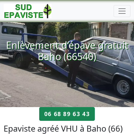
Enlèvement d’épave gratuit
Baho (66540)
06 68 89 63 43
Epaviste agréé VHU à Baho (66)