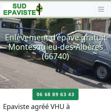
Enlèvement d’épave gratuit
Montesquieu-des-Albères
(66740)
06 68 89 63 43
Epaviste agréé VHU à