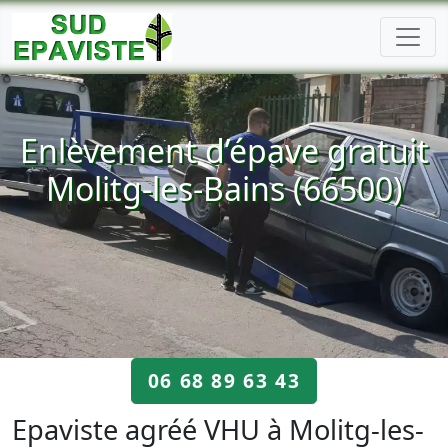
Enlèvement d’épave gratuit
Molitg-les-Bains (66500)
06 68 89 63 43
Epaviste agréé VHU à Molitg-les-