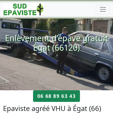
Enlèvement d’épave gratuit
Égat (66120)
06 68 89 63 43
Epaviste agréé VHU à Égat (66)