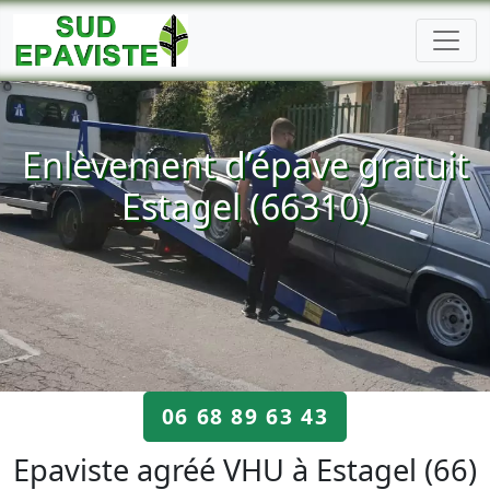
Enlèvement d’épave gratuit
Estagel (66310)
06 68 89 63 43
Epaviste agréé VHU à Estagel (66)