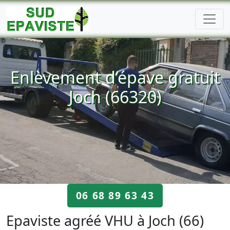
Enlèvement d’épave gratuit
Joch (66320)
06 68 89 63 43
Epaviste agréé VHU à Joch (66)