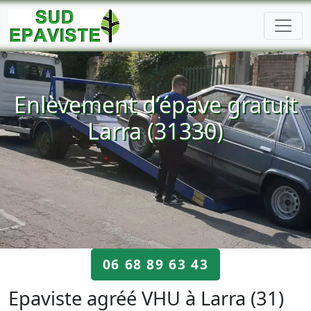
Enlèvement d’épave gratuit
Larra (31330)
06 68 89 63 43
Epaviste agréé VHU à Larra (31)