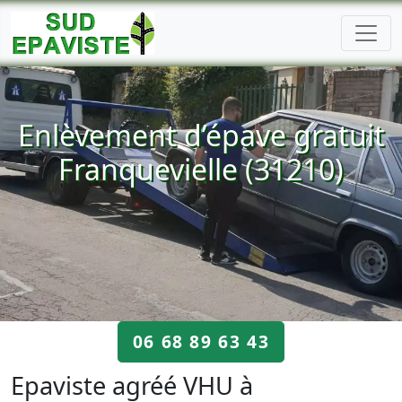
Enlèvement d’épave gratuit
Franquevielle (31210)
06 68 89 63 43
Epaviste agréé VHU à