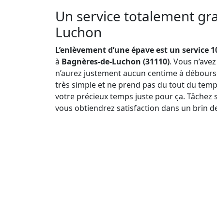
Un service totalement gra
Luchon
L’enlèvement d’une épave est un service 1
à
Bagnères-de-Luchon (31110)
. Vous n’ave
n’aurez justement aucun centime à débourser
très simple et ne prend pas du tout du temp
votre précieux temps juste pour ça. Tâchez 
vous obtiendrez satisfaction dans un brin d
Pourquoi l’enlèvement d’épave est-il gratuit ?
la chose, ce principe de gratuité découle su
d’éviter que l’opération soit freinée en raiso
uns et les autres ne peuvent donc plus préte
déchets traîner dans la nature.
Il faut nécessairement donc s’en débarrasser, 
procédure assez banale est mise en place par