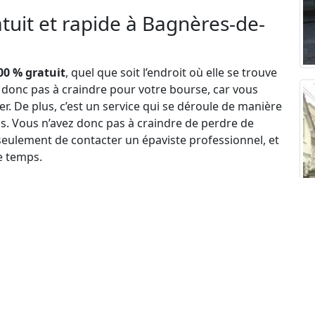
tuit et rapide à Bagnères-de-
00 % gratuit
, quel que soit l’endroit où elle se trouve
z donc pas à craindre pour votre bourse, car vous
. De plus, c’est un service qui se déroule de manière
s. Vous n’avez donc pas à craindre de perdre de
seulement de contacter un épaviste professionnel, et
e temps.
 Il en est ainsi parce qu’outre l’aspect écologique de
rtout de la décision des autorités compétentes
n d’une difficulté financière. Dans ces conditions, les
ndre à une difficulté de coût pour laisser ces
c’est de ça qu’il s’agit. Et pour ce faire, une
 le législateur français.
En