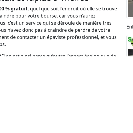
00 % gratuit
, quel que soit l’endroit où elle se trouve
raindre pour votre bourse, car vous n’aurez
s, c’est un service qui se déroule de manière très
En
us n’avez donc pas à craindre de perdre de votre
ent de contacter un épaviste professionnel, et vous
ps.
 Il en est ainsi parce qu’outre l’aspect écologique de
rtout de la décision des autorités compétentes
n d’une difficulté financière. Dans ces conditions, les
ndre à une difficulté de coût pour laisser ces
c’est de ça qu’il s’agit. Et pour ce faire, une
 le législateur français.
’une épave de voiture ?
de la nécessité de vous débarrasser d’une épave à