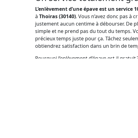
L’enlèvement d’une épave est un service 1
à
Thoiras (30140)
. Vous n’avez donc pas à c
justement aucun centime à débourser. De plu
simple et ne prend pas du tout du temps. Vo
précieux temps juste pour ça. Tâchez seulem
obtiendrez satisfaction dans un brin de tem
Pourquoi l’enlèvement d’épave est-il gratuit ?
la chose, ce principe de gratuité découle su
d’éviter que l’opération soit freinée en raiso
uns et les autres ne peuvent donc plus préte
déchets traîner dans la nature.
Il faut nécessairement donc s’en débarrasser, 
procédure assez banale est mise en place par
Comment se débarrasser d
Si vous êtes maintenant convaincu à l’idée 