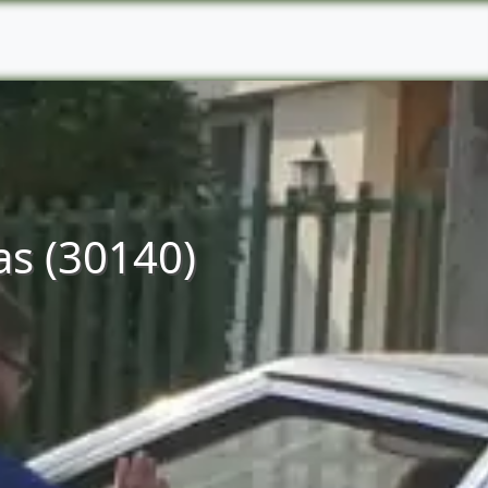
as (30140)