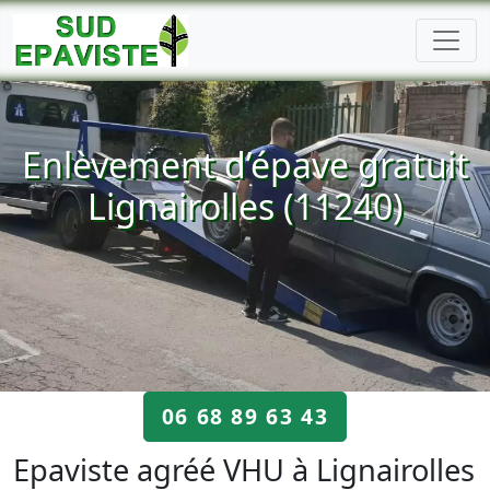
Enlèvement d’épave gratuit
Lignairolles (11240)
06 68 89 63 43
Epaviste agréé VHU à Lignairolles