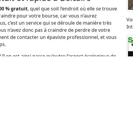
00 % gratuit
, quel que soit l’endroit où elle se trouve
raindre pour votre bourse, car vous n’aurez
Vo
s, c’est un service qui se déroule de manière très
In
us n’avez donc pas à craindre de perdre de votre
ent de contacter un épaviste professionnel, et vous
ps.
 Il en est ainsi parce qu’outre l’aspect écologique de
rtout de la décision des autorités compétentes
n d’une difficulté financière. Dans ces conditions, les
ndre à une difficulté de coût pour laisser ces
c’est de ça qu’il s’agit. Et pour ce faire, une
 le législateur français.
’une épave de voiture ?
de la nécessité de vous débarrasser d’une épave à