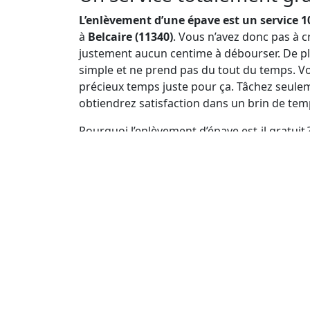
L’enlèvement d’une épave est un service 1
à
Belcaire (11340)
. Vous n’avez donc pas à c
justement aucun centime à débourser. De plu
simple et ne prend pas du tout du temps. Vo
précieux temps juste pour ça. Tâchez seulem
obtiendrez satisfaction dans un brin de tem
Pourquoi l’enlèvement d’épave est-il gratuit ?
la chose, ce principe de gratuité découle su
d’éviter que l’opération soit freinée en raiso
uns et les autres ne peuvent donc plus préte
déchets traîner dans la nature.
Il faut nécessairement donc s’en débarrasser, 
procédure assez banale est mise en place par
Comment se débarrasser d
Si vous êtes maintenant convaincu à l’idée 