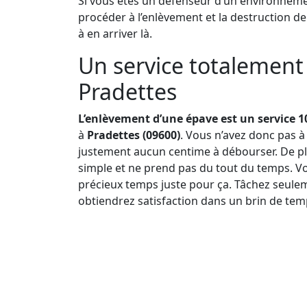
Si vous êtes un défenseur d’un environnement
procéder à l’enlèvement et la destruction d
à en arriver là.
Un service totalement 
Pradettes
L’enlèvement d’une épave est un service 1
à
Pradettes (09600)
. Vous n’avez donc pas à
justement aucun centime à débourser. De plu
simple et ne prend pas du tout du temps. Vo
précieux temps juste pour ça. Tâchez seulem
obtiendrez satisfaction dans un brin de tem
Pourquoi l’enlèvement d’épave est-il gratuit ?
la chose, ce principe de gratuité découle su
d’éviter que l’opération soit freinée en raiso
uns et les autres ne peuvent donc plus préte
déchets traîner dans la nature.