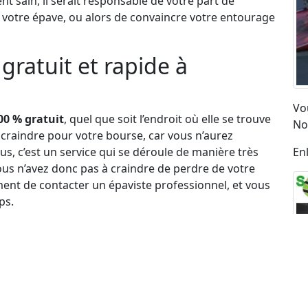
 sain, il serait responsable de votre part de
e votre épave, ou alors de convaincre votre entourage
gratuit et rapide à
Vo
00 % gratuit
, quel que soit l’endroit où elle se trouve
No
 craindre pour votre bourse, car vous n’aurez
En
s, c’est un service qui se déroule de manière très
us n’avez donc pas à craindre de perdre de votre
ent de contacter un épaviste professionnel, et vous
ps.
 Il en est ainsi parce qu’outre l’aspect écologique de
rtout de la décision des autorités compétentes
n d’une difficulté financière. Dans ces conditions, les
ndre à une difficulté de coût pour laisser ces