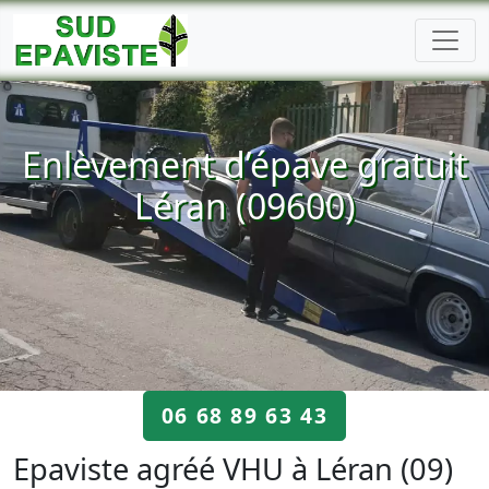
Enlèvement d’épave gratuit
Léran (09600)
06 68 89 63 43
Epaviste agréé VHU à Léran (09)