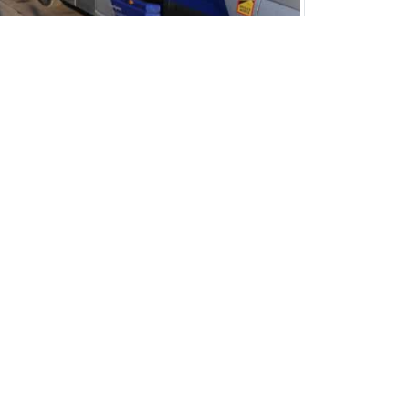
lèvement épave de voiture rapide dans le
rking sous-sol.
SUD Epaviste