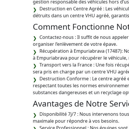
gestion responsable des véhicules hors d’u
Destruction en Centre Agréé : Les véhicu
détruits dans un centre VHU agréé, garantis
Comment Fonctionne Notr
Contactez-nous : Il suffit de nous appele
organiser l’enlèvement de votre épave.
Récupération à Empuriabrava (17487): No
à Empuriabrava pour récupérer le véhicule, m
Transport vers la France : Une fois récupé
sera pris en charge par un centre VHU agré
Destruction Conforme : Le centre agréé e
respectant toutes les normes environnement
substances dangereuses et un recyclage op
Avantages de Notre Servi
Disponibilité 7j/7 : Nous intervenons tous 
maximale pour répondre à vos besoins.
Service Professionnel : Nos équipes sont