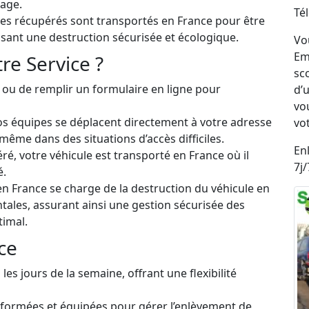
sage.
Té
les récupérés sont transportés en France pour être
sant une destruction sécurisée et écologique.
Vo
Em
e Service ?
sc
r ou de remplir un formulaire en ligne pour
d’
vo
s équipes se déplacent directement à votre adresse
vo
ême dans des situations d’accès difficiles.
En
ré, votre véhicule est transporté en France où il
7j/
é.
n France se charge de la destruction du véhicule en
ales, assurant ainsi une gestion sécurisée des
timal.
ce
les jours de la semaine, offrant une flexibilité
 formées et équipées pour gérer l’enlèvement de